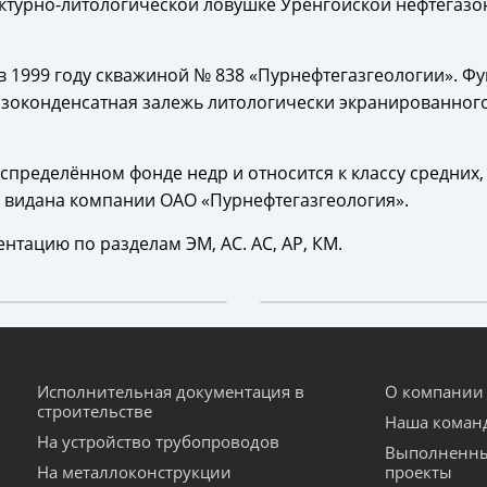
уктурно-литологической ловушке Уренгойской нефтегаз
 1999 году скважиной № 838 «Пурнефтегазгеологии». Фу
зоконденсатная залежь литологически экранированного
спределённом фонде недр и относится к классу средних
 видана компании ОАО «Пурнефтегазгеология».
нтацию по разделам ЭМ, АС. АС, АР, КМ.
Исполнительная документация в
О компании
строительстве
Наша коман
На устройство трубопроводов
Выполненн
На металлоконструкции
проекты