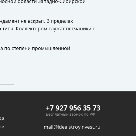
оносной области Западно-Сибирской
ндамент не вскрыт. В пределах
 типа. Коллектором служат песчаники с
, а по степени промышленной
+7 927 956 35 73
Бесплатный звонок по РФ
да
ые
mail@idealstroyinvest.ru