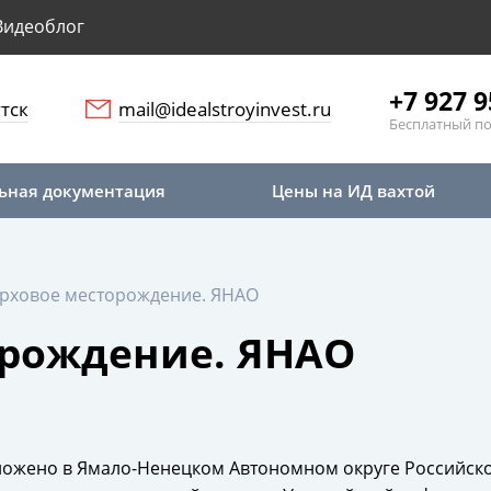
Видеоблог
+7 927 9
тск
mail@idealstroyinvest.ru
Бесплатный по
ьная документация
Цены на ИД вахтой
ерховое месторождение. ЯНАО
орождение. ЯНАО
жено в Ямало-Ненецком Автономном округе Российской 