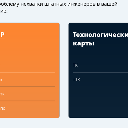
облему нехватки штатных инженеров в вашей
ие.
ПР
Технологическ
карты
Р
ТК
к
ТТК
тк
пс