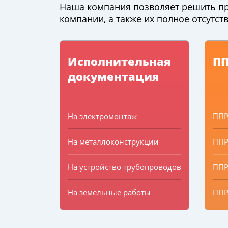
Наша компания позволяет решить пр
компании, а также их полное отсутств
Исполнительная
П
документация
На электромонтаж
ПП
На металлоконструкции
ППР
На устройство трубопроводов
ППР
На земельные работы
ППР