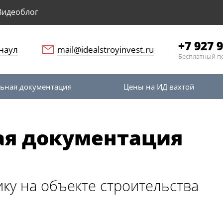
Видеоблог
+7 927 9
наул
mail@idealstroyinvest.ru
Бесплатный п
ьная документация
Цены на ИД вахтой
ая документация
ику на объекте строительства