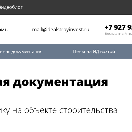
Видеоблог
+7 927 9
рмь
mail@idealstroyinvest.ru
Бесплатный п
ьная документация
Цены на ИД вахтой
ая документация
ику на объекте строительства