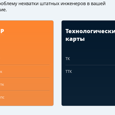
облему нехватки штатных инженеров в вашей
ие.
ПР
Технологическ
карты
Р
ТК
к
ТТК
тк
пс