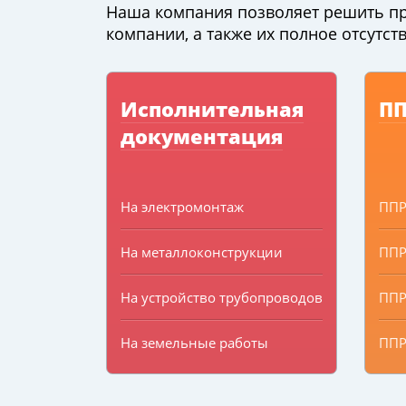
Наша компания позволяет решить пр
компании, а также их полное отсутств
Исполнительная
П
документация
На электромонтаж
ПП
На металлоконструкции
ППР
На устройство трубопроводов
ППР
На земельные работы
ППР