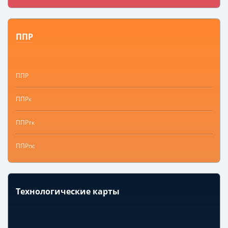
ППР
ППР
ППРк
ППРтк
ППРпс
Технологические карты