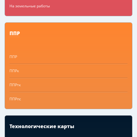
На земельные работы
ППР
ППР
ППРк
ППРтк
ППРпс
Технологические карты