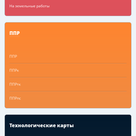
На земельные работы
ППР
ППР
ППРк
ППРтк
ППРпс
Технологические карты