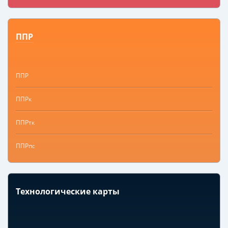
ППР
ППР
ППРк
ППРтк
ППРпс
Технологические карты