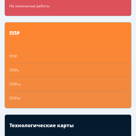
На земельные работы
ППР
ППР
ППРк
ППРтк
ППРпс
Технологические карты