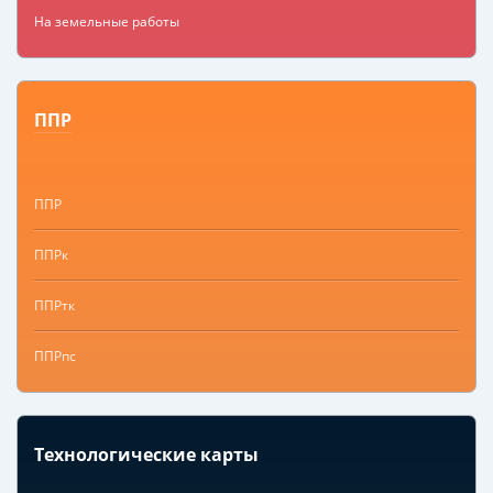
На земельные работы
ППР
ППР
ППРк
ППРтк
ППРпс
Технологические карты