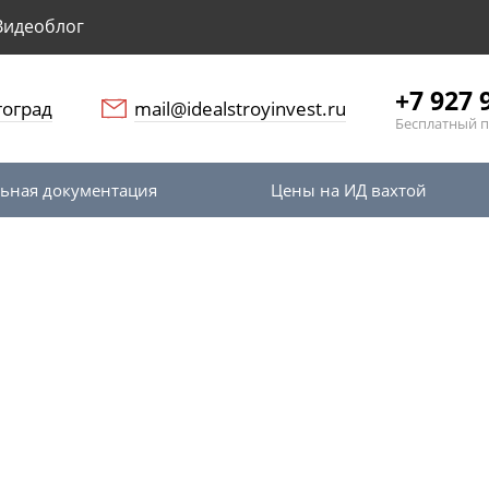
Видеоблог
+7 927 
гоград
mail@idealstroyinvest.ru
Бесплатный 
ьная документация
Цены на ИД вахтой
я
дача исполнительной д
луги заказчику и подр