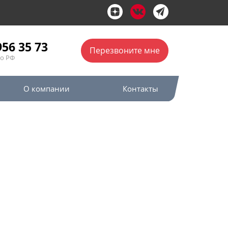
956 35 73
Перезвоните мне
по РФ
О компании
Контакты
окументации в
ядчику