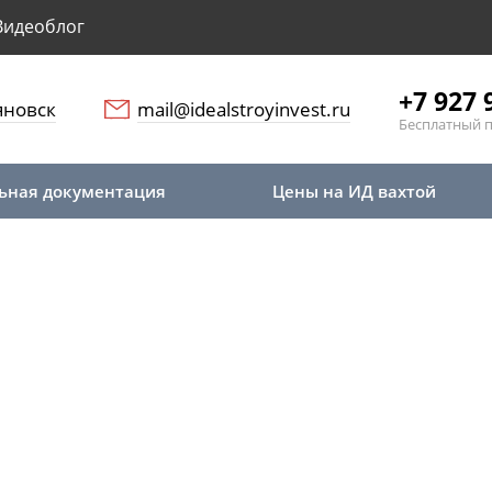
Видеоблог
+7 927 
яновск
mail@idealstroyinvest.ru
Бесплатный 
ьная документация
Цены на ИД вахтой
я
На электромонтаж
 документация на эл
вске