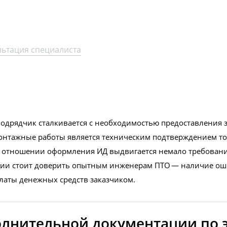
казчику вахтовым методом
льтация специалиста
подрядчик сталкивается с необходимостью предоставления 
нтажные работы является техническим подтверждением того
отношении оформления ИД выдвигается немало требований
ции стоит доверить опытным инженерам ПТО — наличие оши
латы денежных средств заказчиком.
олнительной документации по 