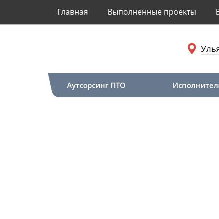
Главная
Выполненные проекты
Уль
Аутсорсинг ПТО
Исполнител
Главная
Исполнительная документаци
Исполнительная
работы в Ульяно