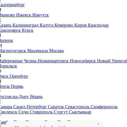
Екатеринбург
И
Иваново
Ижевск
Иркутск
К
Казань
Калининград
Калуга
Кемерово
Киров
Краснодар
Красноярск
Курск
Л
Липецк
М
Магнитогорск
Махачкала
Москва
Н
Набережные Челны
Нижневартовск
Новосибирск
Новый Уренго
Норильск
О
Омск
Оренбург
П
Пенза
Пермь
Р
Ростов-на-Дону
Рязань
С
Самара
Санкт-Петербург
Саратов
Севастополь
Симферополь
Смоленск
Сочи
Ставрополь
Сургут
Сыктывкар
Т
Тамбов
Тверь
Тольятти
Томск
Тула
Тюмень
×