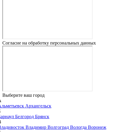
Согласие на обработку персональных данных
Выберите ваш город
А
Альметьевск
Архангельск
Б
Барнаул
Белгород
Брянск
В
Владивосток
Владимир
Волгоград
Вологда
Воронеж
Е