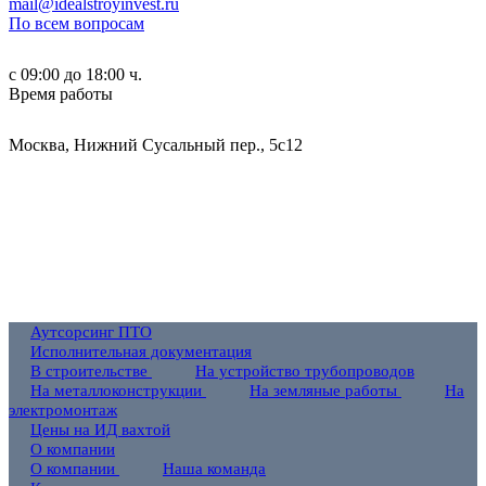
mail@idealstroyinvest.ru
По всем вопросам
с 09:00 до 18:00 ч.
Время работы
Москва, Нижний Сусальный пер., 5c12
Аутсорсинг ПТО
Исполнительная документация
В строительстве
На устройство трубопроводов
На металлоконструкции
На земляные работы
На
электромонтаж
Цены на ИД вахтой
О компании
О компании
Наша команда