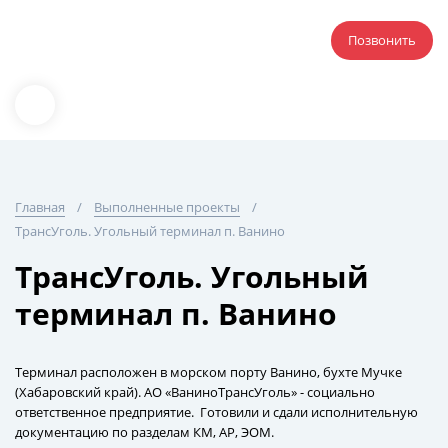
Позвонить
Главная
Выполненные проекты
ТрансУголь. Угольный терминал п. Ванино
ТрансУголь. Угольный
терминал п. Ванино
Терминал расположен в морском порту Ванино, бухте Мучке
(Хабаровский край). АО «ВаниноТрансУголь» - социально
ответственное предприятие. Готовили и сдали исполнительную
документацию по разделам КМ, АР, ЭОМ.