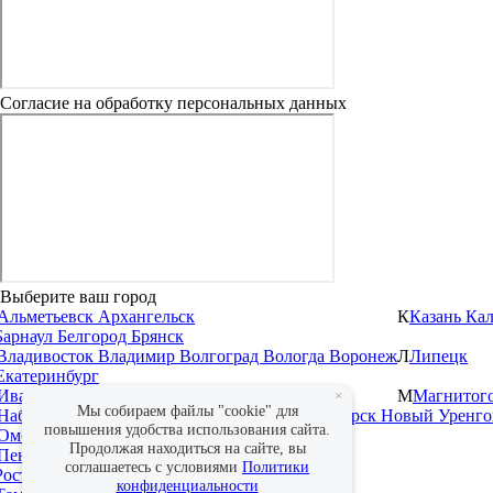
Согласие на обработку персональных данных
Выберите ваш город
Альметьевск
Архангельск
К
Казань
Ка
Барнаул
Белгород
Брянск
Владивосток
Владимир
Волгоград
Вологда
Воронеж
Л
Липецк
Екатеринбург
Иваново
Ижевск
Иркутск
М
Магнитог
×
Мы собираем файлы "cookie" для
Набережные Челны
Нижневартовск
Новосибирск
Новый Уренг
повышения удобства использования сайта.
Омск
Оренбург
Продолжая находиться на сайте, вы
Пенза
Пермь
соглашаетесь с условиями
Политики
Ростов-на-Дону
Рязань
конфиденциальности