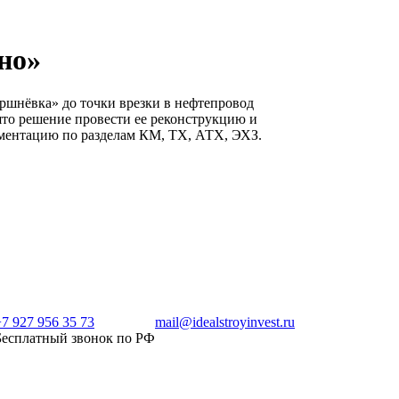
но»
ршнёвка» до точки врезки в нефтепровод
ято решение провести ее реконструкцию и
ументацию по разделам КМ, ТХ, АТХ, ЭХЗ.
+7 927 956 35 73
mail@idealstroyinvest.ru
Бесплатный звонок по РФ