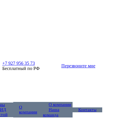
+7 927 956 35 73
Перезвоните мне
Бесплатный по РФ
О компании
ны
О
 ИД
Контакты
Наша
компании
хтой
команда