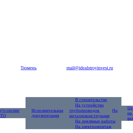
Тюмень
mail@idealstroyinvest.ru
В строительстве
На устройство
Це
утсорсинг
Исполнительная
трубопроводов
На
на
ТО
документация
металлоконструкции
ва
На земляные работы
На электромонтаж