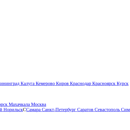
лининград
Калуга
Кемерово
Киров
Краснодар
Красноярск
Курск
орск
Махачкала
Москва
ой
Норильск
С
Самара
Санкт-Петербург
Саратов
Севастополь
Сим