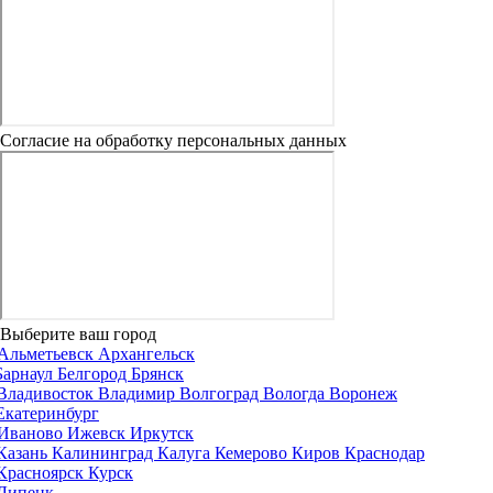
Согласие на обработку персональных данных
Выберите ваш город
Альметьевск
Архангельск
Барнаул
Белгород
Брянск
Владивосток
Владимир
Волгоград
Вологда
Воронеж
Екатеринбург
Иваново
Ижевск
Иркутск
Казань
Калининград
Калуга
Кемерово
Киров
Краснодар
Красноярск
Курск
Липецк