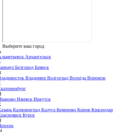
Выберите ваш город
А
Альметьевск
Архангельск
Б
Барнаул
Белгород
Брянск
В
Владивосток
Владимир
Волгоград
Вологда
Воронеж
Е
Екатеринбург
И
Иваново
Ижевск
Иркутск
К
Казань
Калининград
Калуга
Кемерово
Киров
Краснодар
Красноярск
Курск
Л
Липецк
М