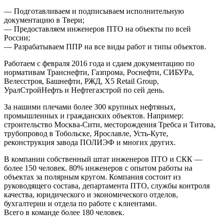
— Подготавливаем и подписываем исполнительную
документацию в Твери;
— Предоставляем инженеров ПТО на объекты по всей
России;
— Разрабатываем ППР на все виды работ и типы объектов.
Работаем с февраля 2016 года и сдаем документацию по
нормативам Транснефти, Газпрома, Роснефти, СИБУРа,
Велесстроя, Башнефти, РЖД, X5 Retail Group,
УралСтройНефть и Нефтегазстрой по сей день.
За нашими плечами более 300 крупных нефтяных,
промышленных и гражданских объектов. Например:
строительство Москва-Сити, месторождения Требса и Титова,
трубопровод в Тобольске, Ярославле, Усть-Куте,
реконструкция завода ПОЛИЭФ и многих других.
В компании собственный штат инженеров ПТО и СКК —
более 150 человек. 80% инженеров с опытом работы на
объектах за полярным кругом. Компания состоит из
руководящего состава, департамента ПТО, службы контроля
качества, юридического и экономического отделов,
бухгалтерии и отдела по работе с клиентами.
Всего в команде более 180 человек.