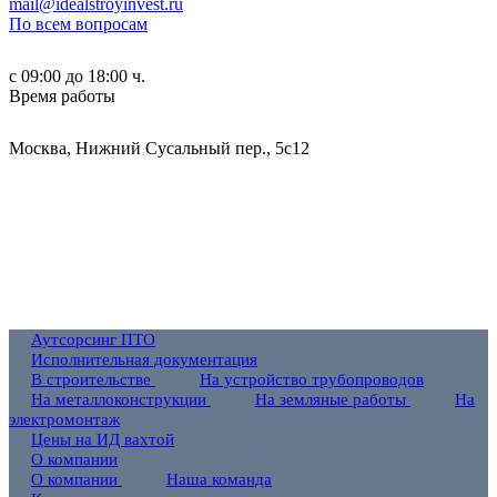
mail@idealstroyinvest.ru
По всем вопросам
с 09:00 до 18:00 ч.
Время работы
Москва, Нижний Сусальный пер., 5c12
Аутсорсинг ПТО
Исполнительная документация
В строительстве
На устройство трубопроводов
На металлоконструкции
На земляные работы
На
электромонтаж
Цены на ИД вахтой
О компании
О компании
Наша команда