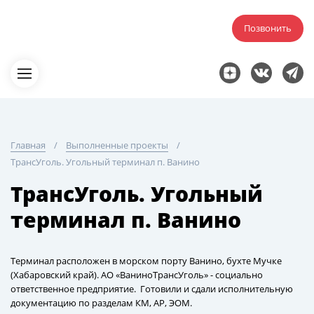
Позвонить
Главная
Выполненные проекты
ТрансУголь. Угольный терминал п. Ванино
ТрансУголь. Угольный
терминал п. Ванино
Терминал расположен в морском порту Ванино, бухте Мучке
(Хабаровский край). АО «ВаниноТрансУголь» - социально
ответственное предприятие. Готовили и сдали исполнительную
документацию по разделам КМ, АР, ЭОМ.