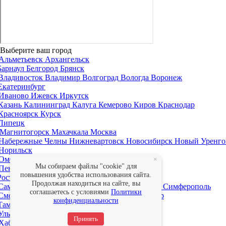
Выберите ваш город
Альметьевск
Архангельск
Барнаул
Белгород
Брянск
Владивосток
Владимир
Волгоград
Вологда
Воронеж
Екатеринбург
Иваново
Ижевск
Иркутск
Казань
Калининград
Калуга
Кемерово
Киров
Краснодар
Красноярск
Курск
Липецк
Магнитогорск
Махачкала
Москва
Набережные Челны
Нижневартовск
Новосибирск
Новый Уренго
Норильск
Омск
Оренбург
×
Мы собираем файлы "cookie" для
Пенза
Пермь
повышения удобства использования сайта.
Ростов-на-Дону
Рязань
Продолжая находиться на сайте, вы
Самара
Санкт-Петербург
Саратов
Севастополь
Симферополь
соглашаетесь с условиями
Политики
Смоленск
Сочи
Ставрополь
Сургут
Сыктывкар
конфиденциальности
Тамбов
Тверь
Тольятти
Томск
Тула
Тюмень
Ульяновск
Уфа
Принять
Хабаровск