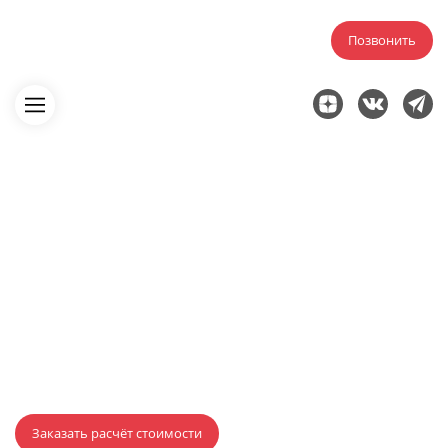
Позвонить
Главная
Аутсорсинг ПТО
Аутсорсинг ПТО с
присутствием на объекте
строительства в Туле
Заказать расчёт стоимости