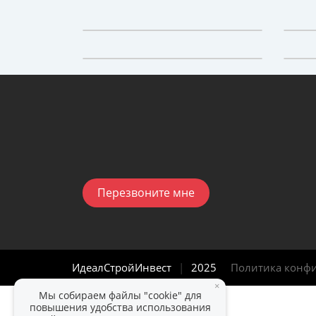
Перезвоните мне
ИдеалСтройИнвест
|
2025
Политика конф
×
Мы собираем файлы "cookie" для
повышения удобства использования