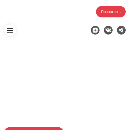
Позвонить
Главная
Исполнительная документация
На устройство трубопроводов
Исполнительная
документация на
трубопроводы в Сургуте