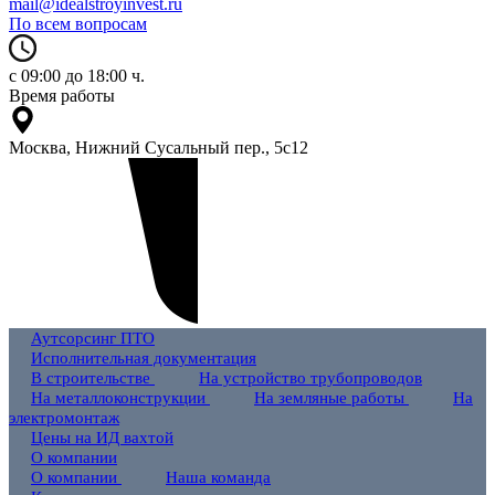
mail@idealstroyinvest.ru
По всем вопросам
с 09:00 до 18:00 ч.
Время работы
Москва, Нижний Сусальный пер., 5c12
Аутсорсинг ПТО
Исполнительная документация
В строительстве
На устройство трубопроводов
На металлоконструкции
На земляные работы
На
электромонтаж
Цены на ИД вахтой
О компании
О компании
Наша команда