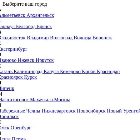
Выберите ваш город
А
Альметьевск
Архангельск
Б
Барнаул
Белгород
Брянск
В
Владивосток
Владимир
Волгоград
Вологда
Воронеж
Е
Екатеринбург
И
Иваново
Ижевск
Иркутск
К
Казань
Калининград
Калуга
Кемерово
Киров
Краснодар
Красноярск
Курск
Л
Липецк
М
Магнитогорск
Махачкала
Москва
Н
Набережные Челны
Нижневартовск
Новосибирск
Новый Уренго
Норильск
О
Омск
Оренбург
П
Пенза
Пермь