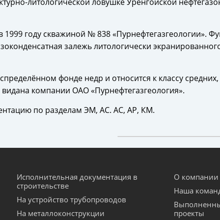
уктурно-литологической ловушке Уренгойской нефтегаз
 1999 году скважиной № 838 «Пурнефтегазгеологии». Фу
зоконденсатная залежь литологически экранированного
спределённом фонде недр и относится к классу средних
 видана компании ОАО «Пурнефтегазгеология».
нтацию по разделам ЭМ, АС. АС, АР, КМ.
Исполнительная документация в
О компании
строительстве
Наша коман
На устройство трубопроводов
Выполненн
На металлоконструкции
проекты