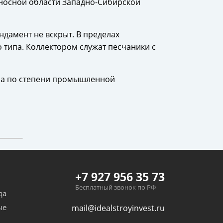
оносной области Западно-Сибирской
ндамент не вскрыт. В пределах
 типа. Коллектором служат песчаники с
, а по степени промышленной
+7 927 956 35 73
Бесплатный звонок по РФ
да
ые
mail@idealstroyinvest.ru