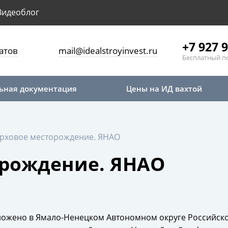
Видеоблог
+7 927 9
атов
mail@idealstroyinvest.ru
Бесплатный п
ьная документация
Цены на ИД вахтой
ерховое месторождение. ЯНАО
орождение. ЯНАО
жено в Ямало-Ненецком Автономном округе Российской 