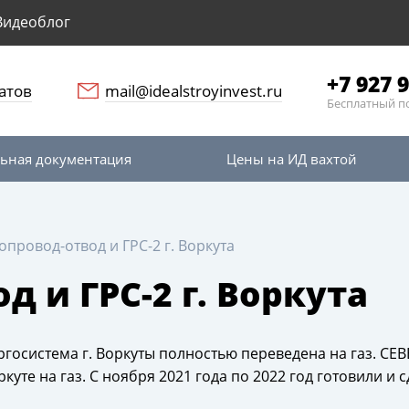
Видеоблог
+7 927 9
атов
mail@idealstroyinvest.ru
Бесплатный п
ьная документация
Цены на ИД вахтой
опровод-отвод и ГРС-2 г. Воркута
д и ГРС-2 г. Воркута
нергосистема г. Воркуты полностью переведена на газ. С
куте на газ. С ноября 2021 года по 2022 год готовили 