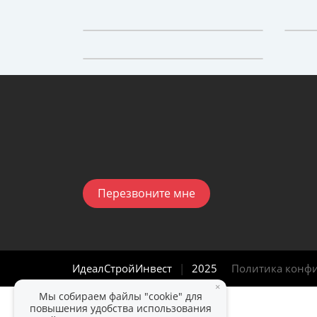
Перезвоните мне
ИдеалСтройИнвест
|
2025
Политика конф
×
Мы собираем файлы "cookie" для
повышения удобства использования