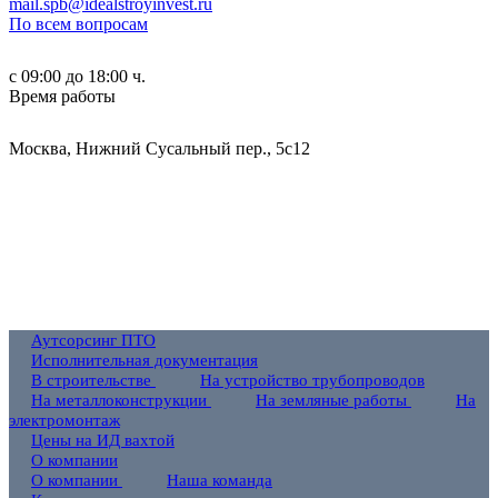
mail.spb@idealstroyinvest.ru
По всем вопросам
с 09:00 до 18:00 ч.
Время работы
Москва, Нижний Сусальный пер., 5c12
Аутсорсинг ПТО
Исполнительная документация
В строительстве
На устройство трубопроводов
На металлоконструкции
На земляные работы
На
электромонтаж
Цены на ИД вахтой
О компании
О компании
Наша команда