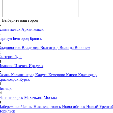
Выберите ваш город
А
Альметьевск
Архангельск
Б
Барнаул
Белгород
Брянск
В
Владивосток
Владимир
Волгоград
Вологда
Воронеж
Е
Екатеринбург
И
Иваново
Ижевск
Иркутск
К
Казань
Калининград
Калуга
Кемерово
Киров
Краснодар
Красноярск
Курск
Л
Липецк
М
Магнитогорск
Махачкала
Москва
Н
Набережные Челны
Нижневартовск
Новосибирск
Новый Уренго
Норильск