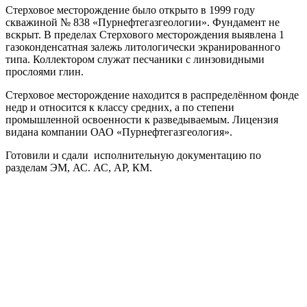
Стерховое месторождение было открыто в 1999 году
скважиной № 838 «Пурнефтегазгеологии». Фундамент не
вскрыт. В пределах Стерхового месторождения выявлена 1
газоконденсатная залежь литологически экранированного
типа. Коллектором служат песчаники с линзовидными
прослоями глин.
Стерховое месторождение находится в распределённом фонде
недр и относится к классу средних, а по степени
промышленной освоенности к разведываемым. Лицензия
видана компании ОАО «Пурнефтегазгеология».
Готовили и сдали исполнительную документацию по
разделам ЭМ, АС. АС, АР, КМ.