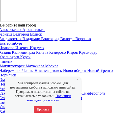
Выберите ваш город
Альметьевск
Архангельск
Барнаул
Белгород
Брянск
Владивосток
Владимир
Волгоград
Вологда
Воронеж
Екатеринбург
Иваново
Ижевск
Иркутск
Казань
Калининград
Калуга
Кемерово
Киров
Краснодар
Красноярск
Курск
Липецк
Магнитогорск
Махачкала
Москва
Набережные Челны
Нижневартовск
Новосибирск
Новый Уренго
Норильск
Омск
Оренбург
×
Мы собираем файлы "cookie" для
Пенза
Пермь
повышения удобства использования сайта.
Ростов-на-Дону
Рязань
Продолжая находиться на сайте, вы
Самара
Санкт-Петербург
Саратов
Севастополь
Симферополь
соглашаетесь с условиями
Политики
Смоленск
Сочи
Ставрополь
Сургут
Сыктывкар
конфиденциальности
Тамбов
Тверь
Тольятти
Томск
Тула
Тюмень
Ульяновск
Уфа
Принять
Хабаровск