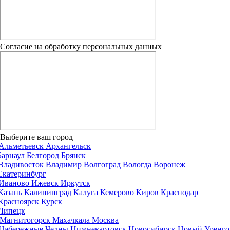
Согласие на обработку персональных данных
Выберите ваш город
Альметьевск
Архангельск
Барнаул
Белгород
Брянск
Владивосток
Владимир
Волгоград
Вологда
Воронеж
Екатеринбург
Иваново
Ижевск
Иркутск
Казань
Калининград
Калуга
Кемерово
Киров
Краснодар
Красноярск
Курск
Липецк
Магнитогорск
Махачкала
Москва
Набережные Челны
Нижневартовск
Новосибирск
Новый Уренго