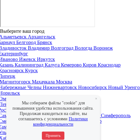
Выберите ваш город
Альметьевск
Архангельск
Барнаул
Белгород
Брянск
Владивосток
Владимир
Волгоград
Вологда
Воронеж
Екатеринбург
Иваново
Ижевск
Иркутск
Казань
Калининград
Калуга
Кемерово
Киров
Краснодар
Красноярск
Курск
Липецк
Магнитогорск
Махачкала
Москва
Набережные Челны
Нижневартовск
Новосибирск
Новый Уренго
Норильск
Омск
Оренбург
×
Мы собираем файлы "cookie" для
Пенза
Пермь
повышения удобства использования сайта.
Ростов-на-Дону
Рязань
Продолжая находиться на сайте, вы
Самара
Санкт-Петербург
Саратов
Севастополь
Симферополь
соглашаетесь с условиями
Политики
Смоленск
Сочи
Ставрополь
Сургут
Сыктывкар
конфиденциальности
Тамбов
Тверь
Тольятти
Томск
Тула
Тюмень
Ульяновск
Уфа
Принять
Хабаровск