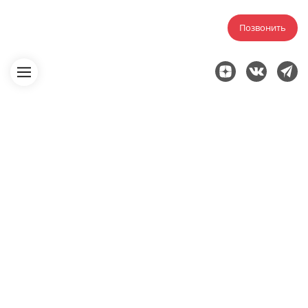
Позвонить
Главная
Исполнительная документация
На устройство трубопроводов
Исполнительная
документация на
трубопроводы в
Набережных Челнах