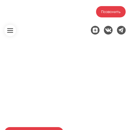
Позвонить
Главная
Исполнительная документация
На устройство трубопроводов
Исполнительная
документация на
трубопроводы в Москве