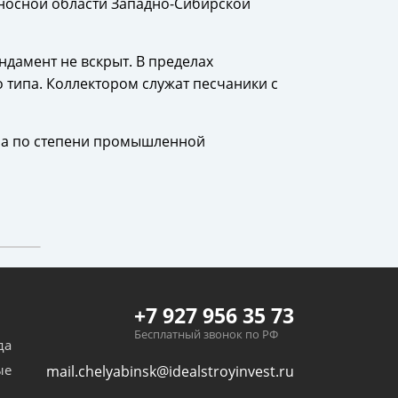
оносной области Западно-Сибирской
ндамент не вскрыт. В пределах
 типа. Коллектором служат песчаники с
, а по степени промышленной
+7 927 956 35 73
Бесплатный звонок по РФ
да
ые
mail.chelyabinsk@idealstroyinvest.ru