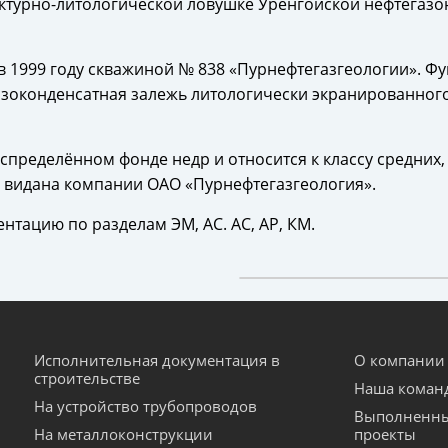
уктурно-литологической ловушке Уренгойской нефтегаз
 1999 году скважиной № 838 «Пурнефтегазгеологии». Фу
зоконденсатная залежь литологически экранированного
спределённом фонде недр и относится к классу средних
 видана компании ОАО «Пурнефтегазгеология».
нтацию по разделам ЭМ, АС. АС, АР, КМ.
Исполнительная документация в
О компании
строительстве
Наша коман
На устройство трубопроводов
Выполненн
На металлоконструкции
проекты