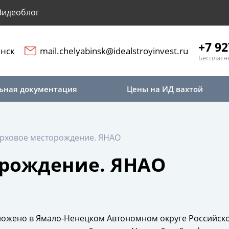
Видеоблог
+7 92
нск
mail.chelyabinsk@idealstroyinvest.ru
Бесплатн
ьная документация
Цены на ИД вахтой
ерховое месторождение. ЯНАО
орождение. ЯНАО
жено в Ямало-Ненецком Автономном округе Российской 