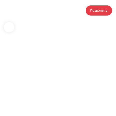
Позвонить
Главная
Аутсорсинг ПТО
Аутсорсинг ПТО с
присутствием на объекте
строительства в
Челябинске