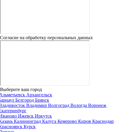
Согласие на обработку персональных данных
Выберите ваш город
Альметьевск
Архангельск
Барнаул
Белгород
Брянск
Владивосток
Владимир
Волгоград
Вологда
Воронеж
Екатеринбург
Иваново
Ижевск
Иркутск
Казань
Калининград
Калуга
Кемерово
Киров
Краснодар
Красноярск
Курск
Липецк