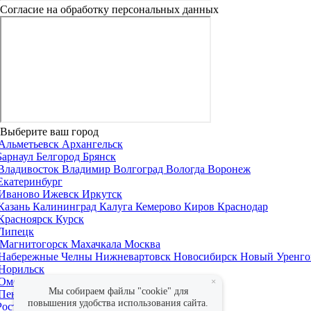
Согласие на обработку персональных данных
Выберите ваш город
Альметьевск
Архангельск
Барнаул
Белгород
Брянск
Владивосток
Владимир
Волгоград
Вологда
Воронеж
Екатеринбург
Иваново
Ижевск
Иркутск
Казань
Калининград
Калуга
Кемерово
Киров
Краснодар
Красноярск
Курск
Липецк
Магнитогорск
Махачкала
Москва
Набережные Челны
Нижневартовск
Новосибирск
Новый Уренго
Норильск
Омск
Оренбург
×
Мы собираем файлы "cookie" для
Пенза
Пермь
повышения удобства использования сайта.
Ростов-на-Дону
Рязань