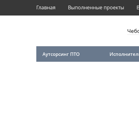
Главная
Выполненные проекты
Чеб
Аутсорсинг ПТО
Исполнител
Главная
Исполнительная документаци
Подготовка и с
Чебоксарах — ус