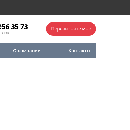
956 35 73
Перезвоните мне
по РФ
О компании
Контакты
окументации в
рядчику