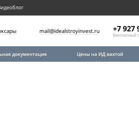
Видеоблог
+7 927 
оксары
mail@idealstroyinvest.ru
Бесплатный 
ьная документация
Цены на ИД вахтой
я
дача исполнительной д
луги заказчику и под