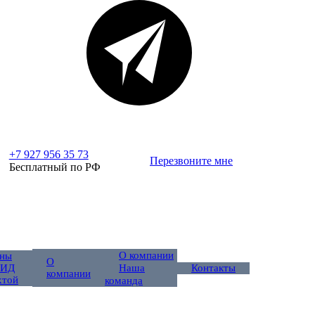
+7 927 956 35 73
Перезвоните мне
Бесплатный по РФ
О компании
ны
О
 ИД
Контакты
Наша
компании
хтой
команда