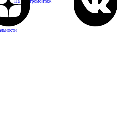
На электромонтаж
альности