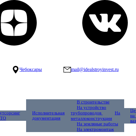
Чебоксары
mail@idealstroyinvest.ru
В строительстве
На устройство
Це
утсорсинг
Исполнительная
трубопроводов
На
на
ТО
документация
металлоконструкции
ва
На земляные работы
На электромонтаж