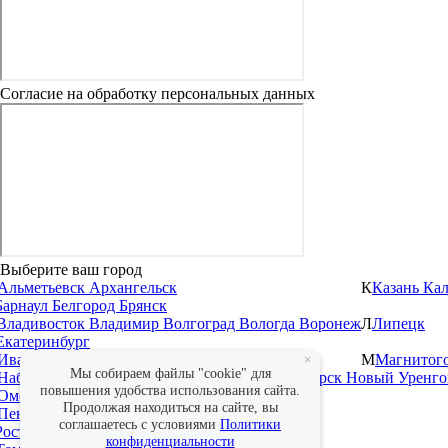
Согласие на обработку персональных данных
Выберите ваш город
Альметьевск
Архангельск
К
Казань
Ка
Барнаул
Белгород
Брянск
Владивосток
Владимир
Волгоград
Вологда
Воронеж
Л
Липецк
Екатеринбург
Иваново
Ижевск
Иркутск
М
Магнитог
×
Мы собираем файлы "cookie" для
Набережные Челны
Нижневартовск
Новосибирск
Новый Уренг
повышения удобства использования сайта.
Омск
Оренбург
Продолжая находиться на сайте, вы
Пенза
Пермь
соглашаетесь с условиями
Политики
Ростов-на-Дону
Рязань
конфиденциальности