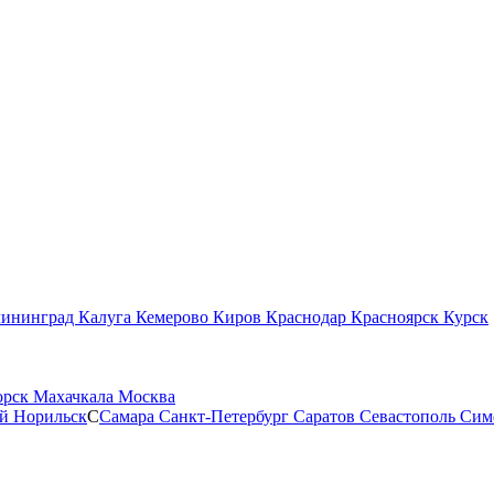
лининград
Калуга
Кемерово
Киров
Краснодар
Красноярск
Курск
орск
Махачкала
Москва
ой
Норильск
С
Самара
Санкт-Петербург
Саратов
Севастополь
Сим