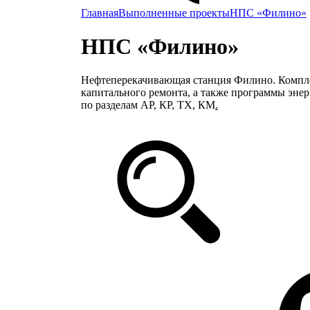
Главная
Выполненные проекты
НПС «Филино»
НПС «Филино»
Нефтеперекачивающая станция Филино. Компле
капитального ремонта, а также программы эн
по разделам АР, КР, ТХ, КМ
.