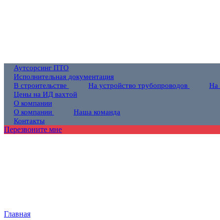
Аутсорсинг ПТО
Исполнительная документация
В строительстве
На устройство трубопроводов
На
Цены на ИД вахтой
О компании
О компании
Наша команда
Контакты
Перезвоните мне
Главная