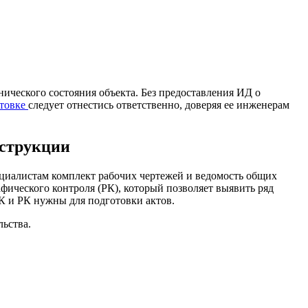
ического состояния объекта. Без предоставления ИД о
товке
следует отнестись ответственно, доверяя ее инженерам
нструкции
циалистам комплект рабочих чертежей и ведомость общих
фического контроля (РК), который позволяет выявить ряд
К и РК нужны для подготовки актов.
льства.