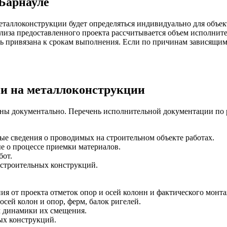
Барнауле
аллоконструкции будет определяться индивидуально для объект
ализа предоставленного проекта рассчитывается объем исполни
сть привязана к срокам выполнения. Если по причинам зависящим
и на металлоконструкции
ны документально. Перечень исполнительной документации по р
ые сведения о проводимых на строительном объекте работах
.
е о процессе приемки материалов.
бот.
 строительных конструкций
.
я от проекта отметок опор и осей колонн и фактического монт
сей колон и опор, ферм, балок ригелей
.
м динамики их смещения
.
ых конструкций
.