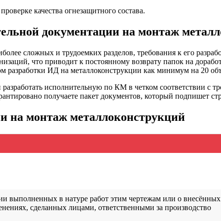
роверке качества огнезащитного состава
.
ительной документации на монтаж метал
более сложных и трудоемких разделов, требования к его разра
изаций, что приводит к постоянному возврату папок на дорабо
м разработки ИД на металлоконструкции как минимум на 20 объе
и разработать исполнительную по КМ в четком соответствии с 
нтировано получаете пакет документов, который подпишет стр
и на монтаж металлоконструкций
вии выполненных в натуре работ этим чертежам или о внесённых
енениях, сделанных лицами, ответственными за производство