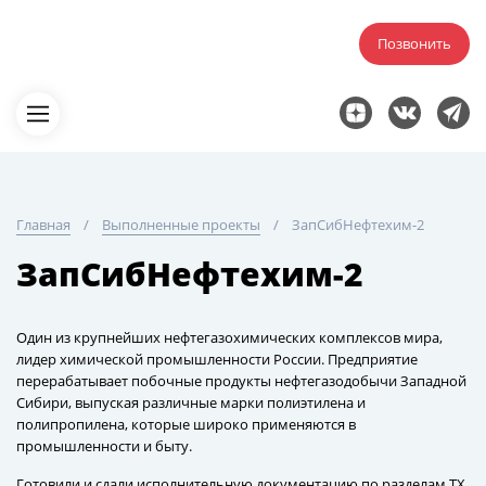
Позвонить
Главная
Выполненные проекты
ЗапСибНефтехим-2
ЗапСибНефтехим-2
Один из крупнейших нефтегазохимических комплексов мира,
лидер химической промышленности России. Предприятие
перерабатывает побочные продукты нефтегазодобычи Западной
Сибири, выпуская различные марки полиэтилена и
полипропилена, которые широко применяются в
промышленности и быту.
Готовили и сдали исполнительную документацию по разделам ТХ,