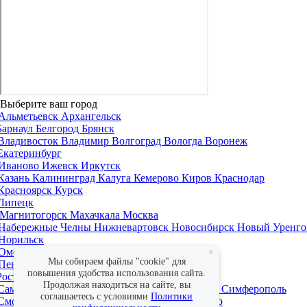
Выберите ваш город
Альметьевск
Архангельск
Барнаул
Белгород
Брянск
Владивосток
Владимир
Волгоград
Вологда
Воронеж
Екатеринбург
Иваново
Ижевск
Иркутск
Казань
Калининград
Калуга
Кемерово
Киров
Краснодар
Красноярск
Курск
Липецк
Магнитогорск
Махачкала
Москва
Набережные Челны
Нижневартовск
Новосибирск
Новый Уренго
Норильск
Омск
Оренбург
×
Мы собираем файлы "cookie" для
Пенза
Пермь
повышения удобства использования сайта.
Ростов-на-Дону
Рязань
Продолжая находиться на сайте, вы
Самара
Санкт-Петербург
Саратов
Севастополь
Симферополь
соглашаетесь с условиями
Политики
Смоленск
Сочи
Ставрополь
Сургут
Сыктывкар