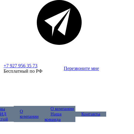
+7 927 956 35 73
Перезвоните мне
Бесплатный по РФ
О компании
ны
О
 ИД
Контакты
Наша
компании
хтой
команда