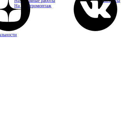
На земляные работы
Контакты
На электромонтаж
альности