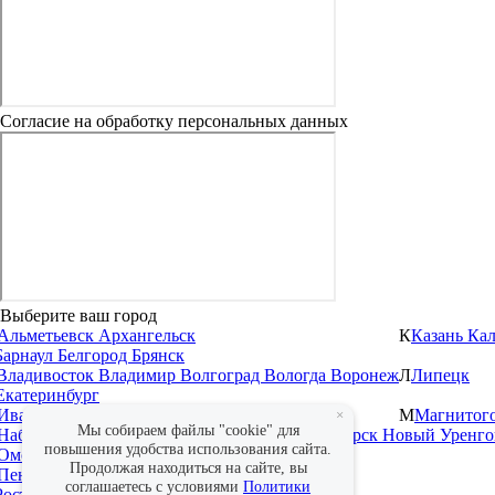
Согласие на обработку персональных данных
Выберите ваш город
Альметьевск
Архангельск
К
Казань
Ка
Барнаул
Белгород
Брянск
Владивосток
Владимир
Волгоград
Вологда
Воронеж
Л
Липецк
Екатеринбург
Иваново
Ижевск
Иркутск
М
Магнитог
×
Мы собираем файлы "cookie" для
Набережные Челны
Нижневартовск
Новосибирск
Новый Уренг
повышения удобства использования сайта.
Омск
Оренбург
Продолжая находиться на сайте, вы
Пенза
Пермь
соглашаетесь с условиями
Политики
Ростов-на-Дону
Рязань