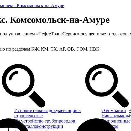
мплекс. Комсомольск-на-Амуре
с. Комсомольск-на-Амуре
од управлением «НефтеТрансСервис» осуществляет подготовку 
ию по разделам КЖ, КМ, ТХ, АР, ОВ, ЭОМ, НВК.
Исполнительная документация в
О компании
строительстве
Наша команда
На устройство трубопроводов
Выполненные
На металлоконструкции
проекты