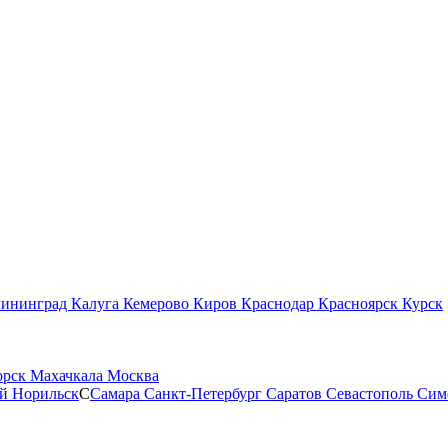
лининград
Калуга
Кемерово
Киров
Краснодар
Красноярск
Курск
орск
Махачкала
Москва
ой
Норильск
С
Самара
Санкт-Петербург
Саратов
Севастополь
Сим