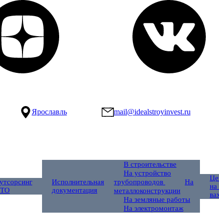
Ярославль
mail@idealstroyinvest.ru
В строительстве
На устройство
Це
утсорсинг
Исполнительная
трубопроводов
На
на
ТО
документация
металлоконструкции
ва
На земляные работы
На электромонтаж