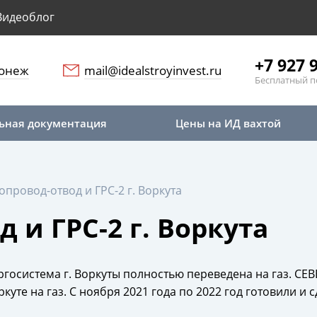
Видеоблог
+7 927 
онеж
mail@idealstroyinvest.ru
Бесплатный п
ьная документация
Цены на ИД вахтой
опровод-отвод и ГРС-2 г. Воркута
 и ГРС-2 г. Воркута
нергосистема г. Воркуты полностью переведена на газ. С
куте на газ. С ноября 2021 года по 2022 год готовили 