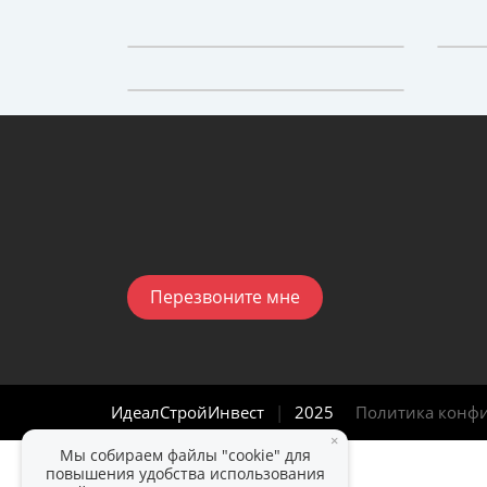
Перезвоните мне
ИдеалСтройИнвест
|
2025
Политика конф
×
Мы собираем файлы "cookie" для
повышения удобства использования