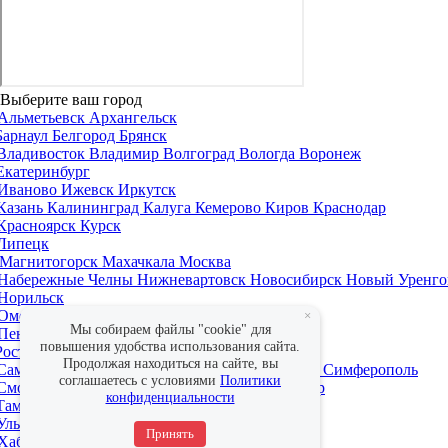
Выберите ваш город
Альметьевск
Архангельск
Барнаул
Белгород
Брянск
Владивосток
Владимир
Волгоград
Вологда
Воронеж
Екатеринбург
Иваново
Ижевск
Иркутск
Казань
Калининград
Калуга
Кемерово
Киров
Краснодар
Красноярск
Курск
Липецк
Магнитогорск
Махачкала
Москва
Набережные Челны
Нижневартовск
Новосибирск
Новый Уренго
Норильск
Омск
Оренбург
×
Мы собираем файлы "cookie" для
Пенза
Пермь
повышения удобства использования сайта.
Ростов-на-Дону
Рязань
Продолжая находиться на сайте, вы
Самара
Санкт-Петербург
Саратов
Севастополь
Симферополь
соглашаетесь с условиями
Политики
Смоленск
Сочи
Ставрополь
Сургут
Сыктывкар
конфиденциальности
Тамбов
Тверь
Тольятти
Томск
Тула
Тюмень
Ульяновск
Уфа
Принять
Хабаровск