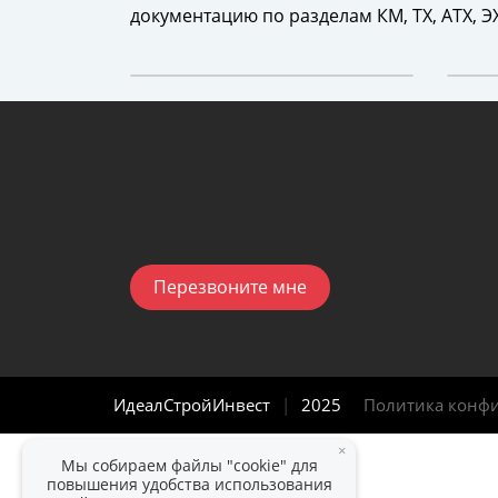
документацию по разделам КМ, ТХ, АТХ, Э
Перезвоните мне
ИдеалСтройИнвест
|
2025
Политика конф
×
Мы собираем файлы "cookie" для
повышения удобства использования