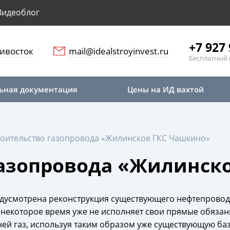
Видеоблог
+7 927 
ивосток
mail@idealstroyinvest.ru
Бесплатный 
ьная документация
Цены на ИД вахтой
оительство газопровода «Жилинское ГКС Чашкино»
газопровода «Жилинск
редусмотрена реконструкция существующего нефтепровод
 некоторое время уже не исполняет свои прямые обязан
 ней газ, используя таким образом уже существующую ба