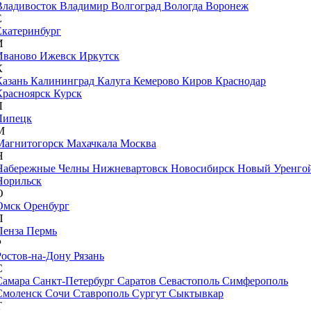
Владивосток
Владимир
Волгоград
Вологда
Воронеж
Е
Екатеринбург
И
Иваново
Ижевск
Иркутск
К
Казань
Калининград
Калуга
Кемерово
Киров
Краснодар
Красноярск
Курск
Л
Липецк
М
Магнитогорск
Махачкала
Москва
Н
Набережные Челны
Нижневартовск
Новосибирск
Новый Уренго
Норильск
О
Омск
Оренбург
П
Пенза
Пермь
Р
Ростов-на-Дону
Рязань
С
Самара
Санкт-Петербург
Саратов
Севастополь
Симферополь
Смоленск
Сочи
Ставрополь
Сургут
Сыктывкар
Т