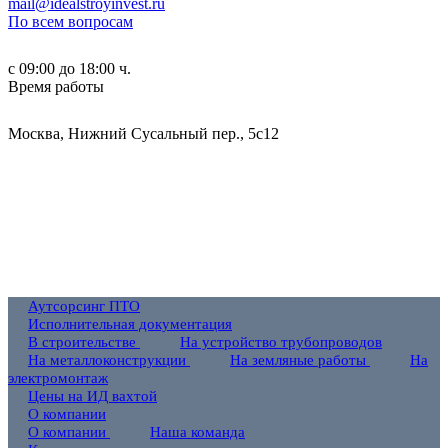
mail@idealstroyinvest.ru
По всем вопросам
с 09:00 до 18:00 ч.
Время работы
Москва, Нижний Сусальный пер., 5c12
Аутсорсинг ПТО
Исполнительная документация
В строительстве
На устройство трубопроводов
На металлоконструкции
На земляные работы
На
электромонтаж
Цены на ИД вахтой
О компании
О компании
Наша команда