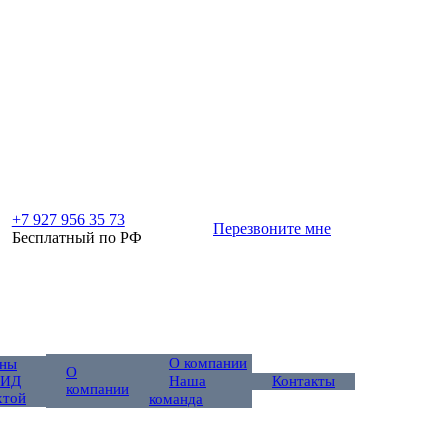
+7 927 956 35 73
Перезвоните мне
Бесплатный по РФ
О компании
ны
О
 ИД
Контакты
Наша
компании
хтой
команда