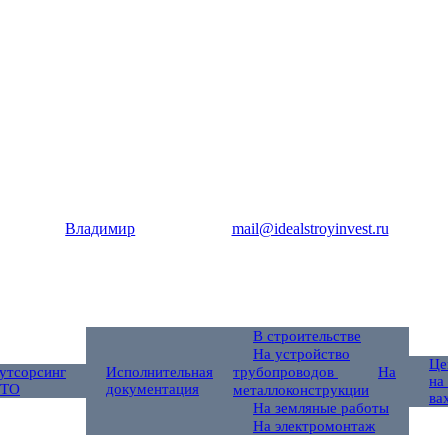
Владимир
mail@idealstroyinvest.ru
В строительстве
На устройство
Це
утсорсинг
Исполнительная
трубопроводов
На
на
ТО
документация
металлоконструкции
ва
На земляные работы
На электромонтаж