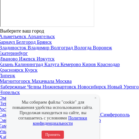
Выберите ваш город
Альметьевск
Архангельск
Барнаул
Белгород
Брянск
Владивосток
Владимир
Волгоград
Вологда
Воронеж
Екатеринбург
Иваново
Ижевск
Иркутск
Казань
Калининград
Калуга
Кемерово
Киров
Краснодар
Красноярск
Курск
Липецк
Магнитогорск
Махачкала
Москва
Набережные Челны
Нижневартовск
Новосибирск
Новый Уренго
Норильск
Омск
Оренбург
×
Мы собираем файлы "cookie" для
Пенза
Пермь
повышения удобства использования сайта.
Ростов-на-Дону
Рязань
Продолжая находиться на сайте, вы
Самара
Санкт-Петербург
Саратов
Севастополь
Симферополь
соглашаетесь с условиями
Политики
Смоленск
Сочи
Ставрополь
Сургут
Сыктывкар
конфиденциальности
Тамбов
Тверь
Тольятти
Томск
Тула
Тюмень
Ульяновск
Уфа
Принять
Хабаровск