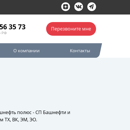
56 35 73
Перезвоните мне
о РФ
О компании
Контакты
шнефть полюс - СП Башнефти и
 ТХ, ВК, ЭМ, ЭО.