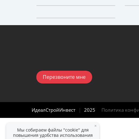
Перезвоните мне
ИдеалСтройИнвест
|
2025
Политика конф
×
Мы собираем файлы "cookie" для
повышения удобства использования