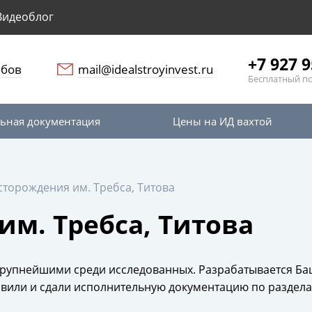
Видеоблог
+7 927 9
мбов
mail@idealstroyinvest.ru
Бесплатный п
ьная документация
Цены на ИД вахтой
торождения им. Требса, Титова
м. Требса, Титова
рупнейшими среди исследованных. Разрабатывается Ба
овили и сдали исполнительную документацию по разделам