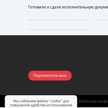
Готовили и сдали исполнительную докуме
Перезвоните мне
×
Мы собираем файлы "cookie" для
ИдеалСтройИнвест
|
2025
Политика конф
повышения удобства использования