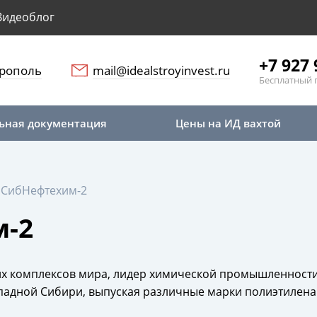
Видеоблог
+7 927 
рополь
mail@idealstroyinvest.ru
Бесплатный 
ьная документация
Цены на ИД вахтой
пСибНефтехим-2
-2
х комплексов мира, лидер химической промышленности
адной Сибири, выпуская различные марки полиэтилена