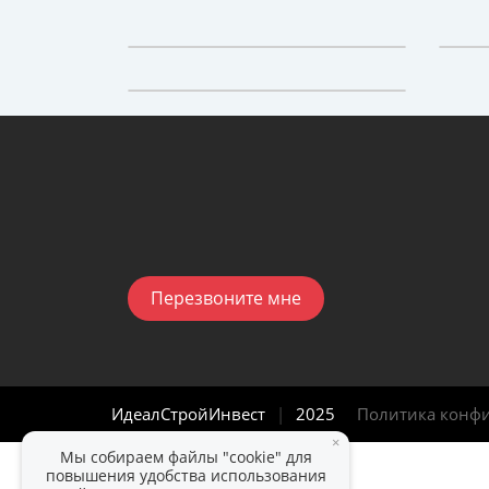
Перезвоните мне
ИдеалСтройИнвест
|
2025
Политика конф
×
Мы собираем файлы "cookie" для
повышения удобства использования