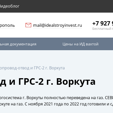
Видеоблог
+7 927 
рополь
mail@idealstroyinvest.ru
Бесплатный 
ьная документация
Цены на ИД вахтой
опровод-отвод и ГРС-2 г. Воркута
 и ГРС-2 г. Воркута
нергосистема г. Воркуты полностью переведена на газ. С
куте на газ. С ноября 2021 года по 2022 год готовили 