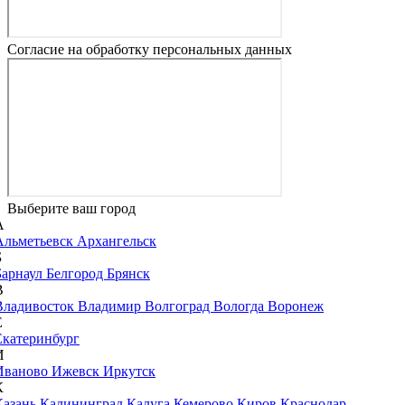
Согласие на обработку персональных данных
Выберите ваш город
А
Альметьевск
Архангельск
Б
Барнаул
Белгород
Брянск
В
Владивосток
Владимир
Волгоград
Вологда
Воронеж
Е
Екатеринбург
И
Иваново
Ижевск
Иркутск
К
Казань
Калининград
Калуга
Кемерово
Киров
Краснодар